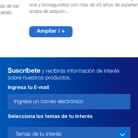
oral y bioseguridad con más de 45 años de experiencia
c
r
acaba de adquirir...
p
Ampliar / +
Suscríbete
y recibirás información
de interés
sobre nuestros productos.
Ingresa tu E-mail
Selecciona los temas de tu interés
Temas de tu interés